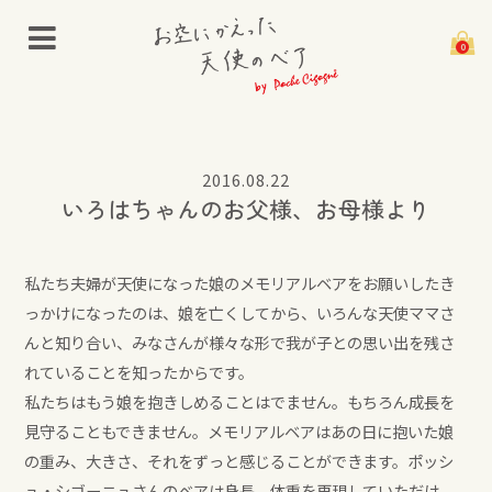
0
Memorial Bear
お空にかえった天使のベアとは
2016.08.22
いろはちゃんのお父様、お母様より
仕上がりについて
刺繍について
私たち夫婦が天使になった娘のメモリアルベアをお願いしたき
小さなベアのお仕立て前のお願い
っかけになったのは、娘を亡くしてから、いろんな天使ママさ
んと知り合い、みなさんが様々な形で我が子との思い出を残さ
限定特典
れていることを知ったからです。
私たちはもう娘を抱きしめることはでません。もちろん成長を
Bear List
見守ることもできません。メモリアルベアはあの日に抱いた娘
Guide
の重み、大きさ、それをずっと感じることができます。ポッシ
ュ・シゴーニュさんのベアは身長、体重を再現していただけ