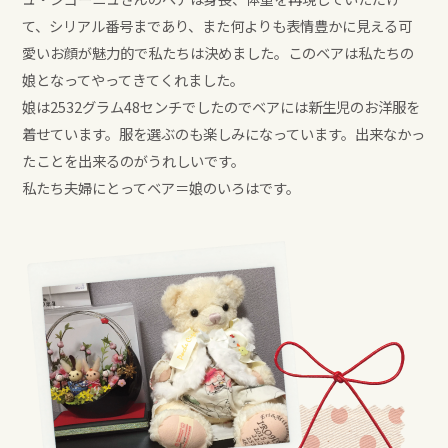
Voice
て、シリアル番号まであり、また何よりも表情豊かに見える可
愛いお顔が魅力的で私たちは決めました。このベアは私たちの
Contact
娘となってやってきてくれました。
お問い合わせ
娘は2532グラム48センチでしたのでベアには新生児のお洋服を
着せています。服を選ぶのも楽しみになっています。出来なかっ
よくある質問
たことを出来るのがうれしいです。
Offical Site
私たち夫婦にとってベア＝娘のいろはです。