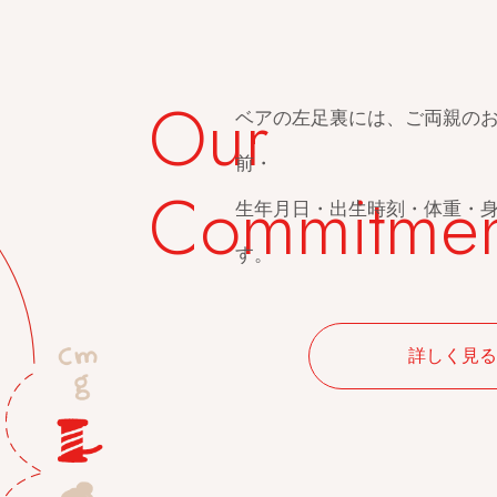
Our
職人は、お客様のことを想像
めます。
Commitmen
その工程は、ミシン以外全て
自社工房だからできるオーダ
詳しく見