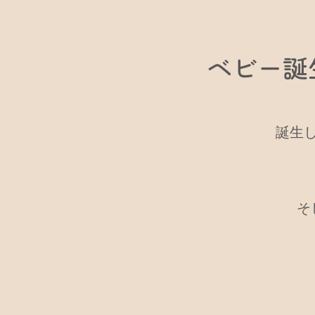
ベビー誕
誕生
そ