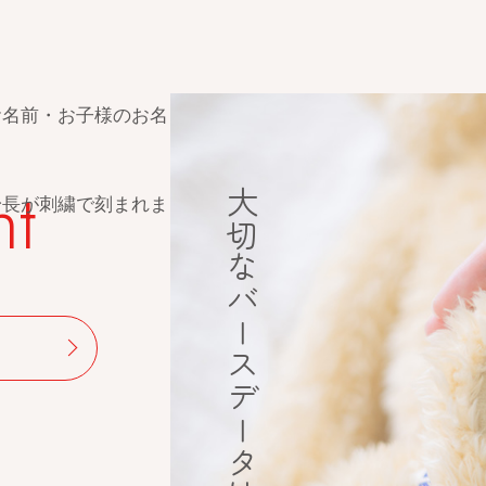
しながらお仕立てを進
t
く
心
と
技
を
尽
く
し
て
丁
寧
に
、
可
愛
ら
し
手作業。
ーメイドです。
る