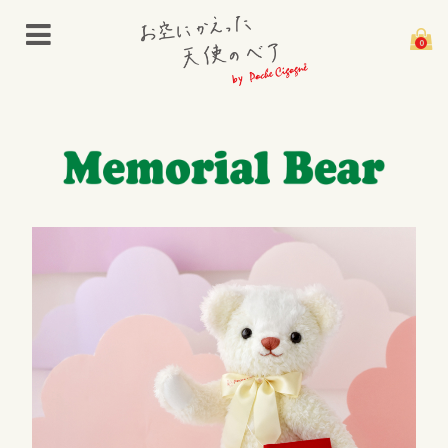
0
Memorial Bear
お空にかえった天使のベアとは
仕上がりについて
刺繍について
小さなベアのお仕立て前のお願い
限定特典
Bear List
Guide