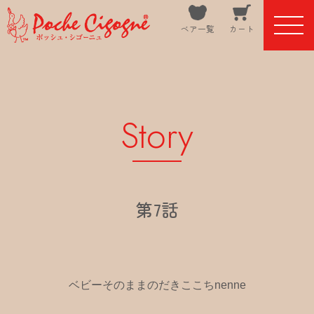
ベア一覧
カート
Story
第7話
ベビーそのままのだきここちnenne